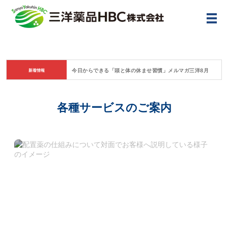
メ
今⽇からできる「頭と体の休ませ習慣」メルマガ三洋8⽉7⽇号No
新着情報
各種サービスのご案内
配置薬のご案内はこちら
24時間365日、お手元に常備薬の安心をお届け。
ご相談、資料請求のお問合せもお気軽にどうぞ。