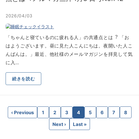
2026/04/03
「ちゃんと寝ているのに疲れる⼈」の共通点とは︖ 「お
はようございます。昼に⾒た⼈こんにちは。夜開いた⼈こ
んばんは。」最近、他社様のメールマガジンを拝⾒して気
に⼊…
続きを読む
‹ Previous
1
2
3
4
5
6
7
8
Next ›
Last »