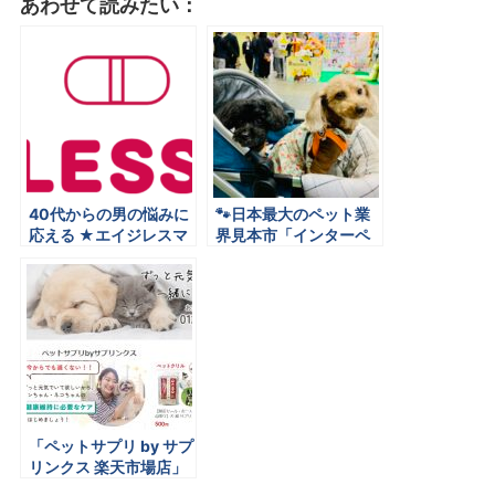
あわせて読みたい：
40代からの男の悩みに
🐾日本最大のペット業
応える ★エイジレスマ
界見本市「インターペ
ン（Mケア）ECサイト
ット2025」出展レポー
OPENのお知らせ ★
ト
「ペットサプリ by サプ
リンクス 楽天市場店」
グランドオープン！