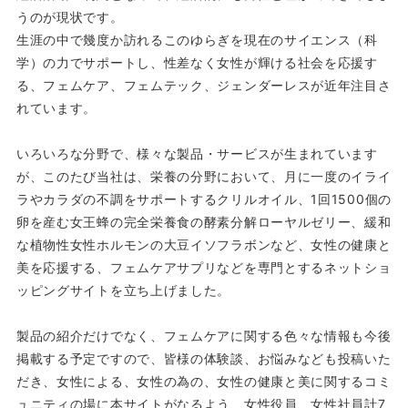
うのが現状です。
生涯の中で幾度か訪れるこのゆらぎを現在のサイエンス（科
学）の力でサポートし、性差なく女性が輝ける社会を応援す
る、フェムケア、フェムテック、ジェンダーレスが近年注目さ
れています。
いろいろな分野で、様々な製品・サービスが生まれています
が、このたび当社は、栄養の分野において、月に一度のイライ
ラやカラダの不調をサポートするクリルオイル、1回1500個の
卵を産む女王蜂の完全栄養食の酵素分解ローヤルゼリー、緩和
な植物性女性ホルモンの大豆イソフラボンなど、女性の健康と
美を応援する、フェムケアサプリなどを専門とするネットショ
ッピングサイトを立ち上げました。
製品の紹介だけでなく、フェムケアに関する色々な情報も今後
掲載する予定ですので、皆様の体験談、お悩みなども投稿いた
だき、女性による、女性の為の、女性の健康と美に関するコミ
ュニティの場に本サイトがなるよう、女性役員、女性社員計7