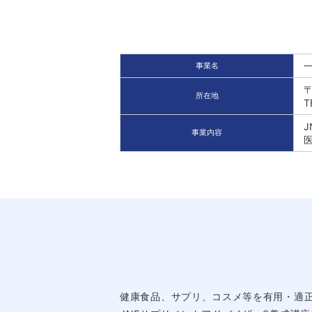
事業名
〒
所在地
T
事業内容
健康食品、サプリ、コスメ等を有用・適