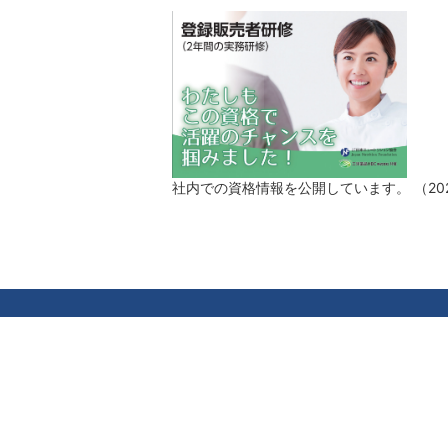
社内での資格情報を公開しています。 （20
配置薬（置き薬）とは
通販事業
Eコマース事業
海外