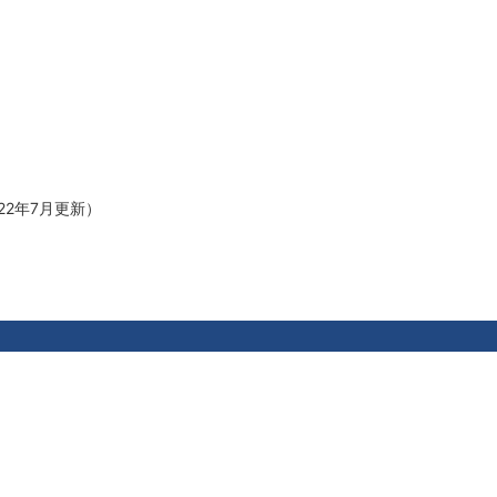
22年7月更新）
ホーム
会社案内
CSR(寄付・募金・支援活動)
配置事業
事業所用救急箱
配置薬ご利用の流れ
薬箱の商品一例
よ
事業
教育資格事業
拠点紹介
採用情報
English
简
Copyright © 三洋薬品HBC株式会社 All Rights Reserved.