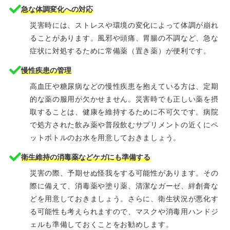
急な体調変化への対応
災害時には、ストレスや環境の変化によって体調が崩れ
ることがあります。風邪や頭痛、胃腸の不調など、急な
症状に対処するために常備薬（置き薬）が便利です。
慢性疾患の管理
高血圧や糖尿病などの慢性疾患を抱えている方は、定期
的な薬の服用が欠かせません。災害時でも正しい薬を摂
取することは、健康を維持するために不可欠です。病院
で処方された飲み薬や普段飲むサプリメントの近くにペ
ットボトルのお水を用意しておきましょう。
衛生維持の消毒薬などケガにも準備する
災害の際、予期せぬ怪我をする可能性があります。その
際に備えて、消毒薬や塗り薬、清潔なガーゼ、絆創膏な
どを用意しておきましょう。さらに、衛生状況が悪化す
る可能性も考えられますので、マスクや消毒用ハンドジ
ェルも準備しておくことをお勧めします。