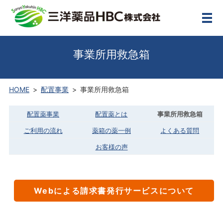
メ
事業所用救急箱
HOME
配置事業
事業所用救急箱
配置薬事業
配置薬とは
事業所用救急箱
ご利用の流れ
薬箱の薬一例
よくある質問
お客様の声
Webによる請求書発行サービスについて