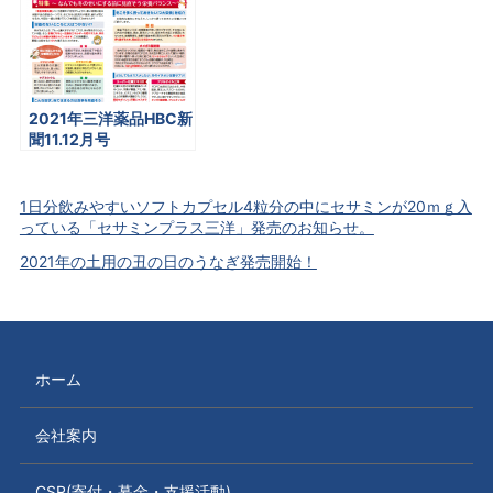
2021年三洋薬品HBC新
聞11.12月号
1日分飲みやすいソフトカプセル4粒分の中にセサミンが20ｍｇ入
っている「セサミンプラス三洋」発売のお知らせ。
2021年の土用の丑の日のうなぎ発売開始！
ホーム
会社案内
CSR(寄付・募金・支援活動)