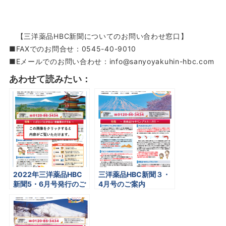
最
【三洋薬品HBC新聞についてのお問い合わせ窓口】
新
■FAXでのお問合せ
：
0545-40-9010
号
の
■Eメールでのお問い合わせ：
info@sanyoyakuhin-hbc.com
紙
面
あわせて読みたい：
ダ
ウ
ン
ロ
ー
ド
は
こ
ち
ら
2022年三洋薬品HBC
三洋薬品HBC新聞３・
新聞5・6月号発行のご
4月号のご案内
案内