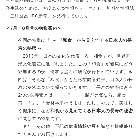
三洋薬品HBCでは、皆様の日々の健康づくりや健康増進、美
容生活のために、お役に立つ情報をテーマとし、無料で情報誌
「三洋薬品HBC新聞」を発行しています。
＜7月・8月号の特集案内＞
今回の特集は
「 ～ 「和食」から見えてくる日本人の長
寿の秘密 ～」
。
2013年、日本の文化を代表する「和食」が、世界無
形文化遺産に選ばれました。この「和食」が健康にどう
影響するのか、現在も盛んに研究が行われています。今
回は、そんな「和食」がもたらす健康効果、日本人の長
寿の秘密について探っていきます。「長寿の鍵をにぎる
2つの栄養素とは・・・？」、「腸が元気なら、超長
寿！？」、「食材本来のうま味「だし」の力で、美味し
く健康に」など
和食から見えてくる日本人の長寿の秘密
に関しての特集です。
また、その他、下記の健康情報や豆知識など情報盛り
だくさんでお届けします。