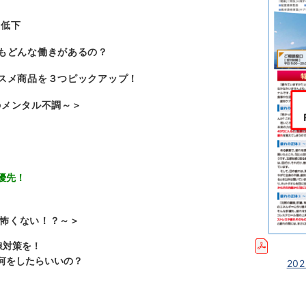
の低下
もどんな働きがあるの？
スメ商品を３つピックアップ！
のメンタル不調～＞
優先！
怖くない！？～＞
線対策を！
何をしたらいいの？
20