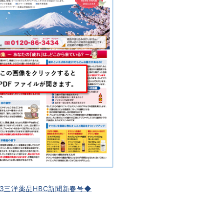
23三洋薬品HBC新聞新春号
◆