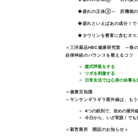
◆疲れの正体③～ 肝機能
◆疲れといえばあの成分！で
◆タウリンを豊富に含むオス
＜三洋薬品HBC健康研究室 ～春
自律神経のバランスを整えるコツ
腹式呼吸をする
ツボを刺激する
日常生活では心身の休養を
＜健康豆知識
～サンサンギラギラ紫外線は、もう
4つの鉄則で、攻めの紫外
今日から、いざ実践！でも
＜新営業所 開設のお知らせ＞