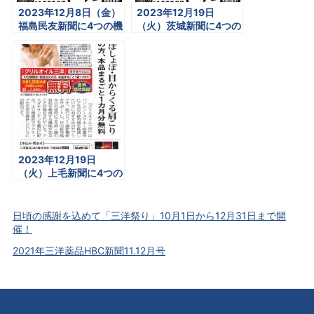
2023年12月8日（金）
2023年12月19日
福島民友新聞に4つの機
（火）茨城新聞に4つの
能性表示「クリルオイ
機能性表示「クリルオ
ル三洋」の全面広告が
イル三洋」の全面広告
掲載されます
が掲載されます
2023年12月19日
（火）上毛新聞に4つの
機能性表示「クリルオ
イル三洋」の広告が掲
載されます
日頃の感謝を込めて「三洋祭り」10月1日から12月31日まで開
催！
2021年三洋薬品HBC新聞11.12月号