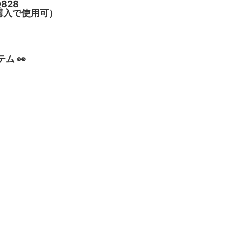
828
ご購入で使用可）
ム 👀