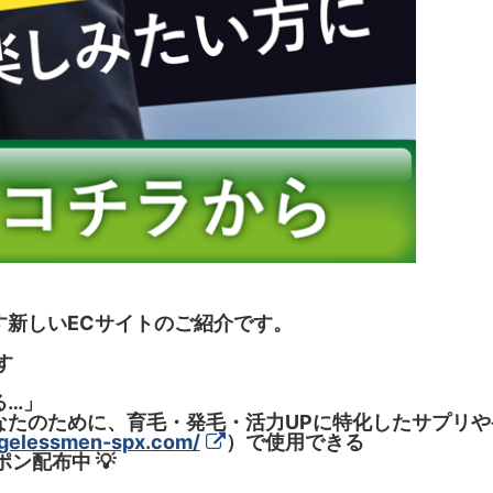
す新しいECサイトのご紹介です。
す
」
る…」
あなたのために、育毛・発毛・活力UPに特化したサプリ
agelessmen-spx.com/
）で使用できる
ポン配布中 💡