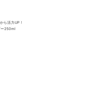
台から活力UP！
ー250ml