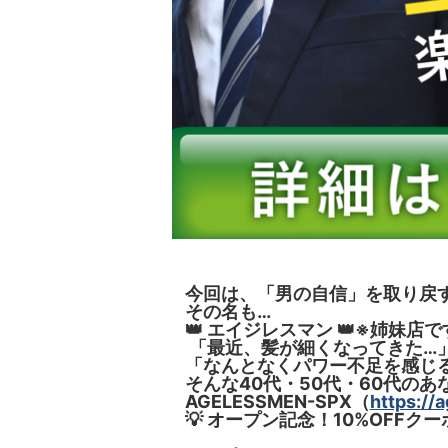
今回は、「男の自信」を取り戻
その名も…
👑 エイジレスマン 👑※姉妹店で
「最近、髪が細くなってきた…
「なんとなくパワー不足を感じ
そんな40代・50代・60代の
AGELESSMEN-SPX（
https://
💡 オープン記念！10%OFFクー