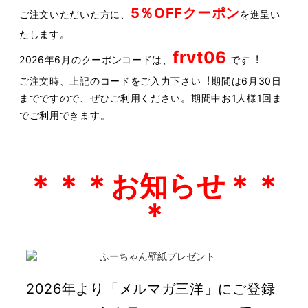
5％OFFクーポン
ご注⽂いただいた⽅に、
を進呈い
たします。
frvt06
2026年6⽉のクーポンコードは、
です︕
ご注⽂時、上記のコードをご⼊⼒下さい︕
期間は6⽉30⽇
までですので、ぜひご利⽤ください。
期間中お1⼈様1回ま
でご利⽤できます。
＊＊＊お知らせ＊＊
＊
2026年より「メルマガ三洋」にご登録