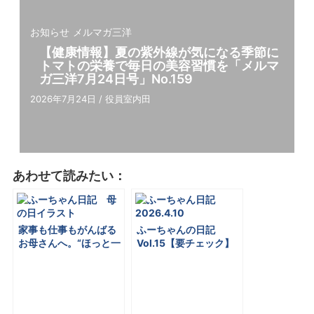
お知らせ
メルマガ三洋
【健康情報】夏の紫外線が気になる季節に
トマトの栄養で毎⽇の美容習慣を「メルマ
ガ三洋7⽉24⽇号」No.159
2026年7月24日
/
役員室内田
あわせて読みたい：
家事も仕事もがんばる
ふーちゃんの⽇記
お⺟さんへ。“ほっと⼀
Vol.15【要チェック】
息”をプレゼント「メル
新⽣活で差がつく“今か
マガ三洋5 ⽉8⽇号」
ら始める”春の UV対策