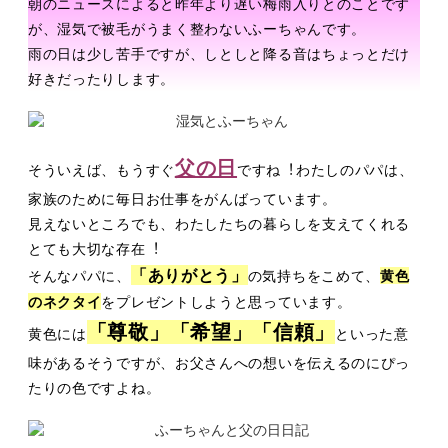
朝のニュースによると昨年より遅い梅⾬⼊りとのことです
が、湿気で被⽑がうまく整わな
いふーちゃんです。
⾬の⽇は少し苦⼿ですが、しとしと降る⾳はちょっとだけ
好きだったりします。
⽗の⽇
そういえば、もうすぐ
ですね︕
わたしのパパは、
家族のために毎⽇お仕事をがんばっています。
⾒えないところでも、わたしたちの暮らしを⽀えてくれる
とても⼤切な存在︕
「ありがとう」
そんなパパに、
の気持ちをこめて、
⻩⾊
のネクタイ
をプレゼントしようと
思っています。
「尊敬」「希望」「信頼」
⻩⾊には
といった意
味があるそうですが、お⽗さんへの想いを
伝えるのにぴっ
たりの⾊ですよね。