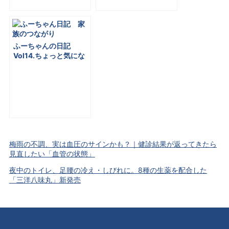
ふーちゃんの⽇記
Vol14.ちょっと気にな
る家族の健康のおはな
し 「メルマガ三洋3⽉
13⽇号」No.138
梅雨の不調、実は血圧のサインかも？｜健診結果が返ってきたら
見直したい「血管の状態」
夜中のトイレ、足腰の冷え・しびれに。8種の生薬を配合した
「三洋八味丸」新発売