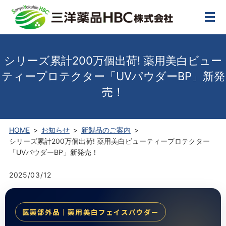
メ
シリーズ累計200万個出荷! 薬用美白ビュー
ティープロテクター「UVパウダーBP」新発
売！
HOME
お知らせ
新製品のご案内
シリーズ累計200万個出荷! 薬用美白ビューティープロテクター
「UVパウダーBP」新発売！
2025/03/12
医薬部外品｜薬用美白フェイスパウダー