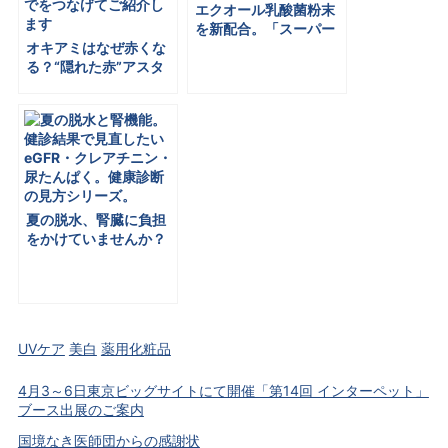
エクオール乳酸菌粉末
を新配合。「スーパー
オキアミはなぜ赤くな
ナノカルシウム」が薄
る？“隠れた赤”アスタ
型パッケージにリニュ
キサンチンと夏のアイ
ーアル
ケア
夏の脱水、腎臓に負担
をかけていませんか？
｜健診結果で見直した
い「eGFR・クレアチニ
ン・尿たんぱく」
UVケア
美白
薬用化粧品
4月3～6日東京ビッグサイトにて開催「第14回 インターペット」
ブース出展のご案内
国境なき医師団からの感謝状