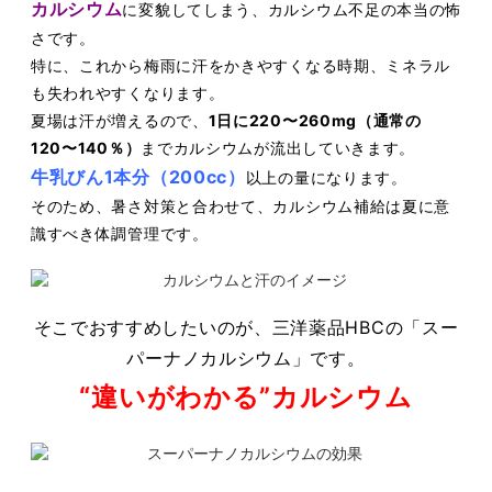
カルシウム
に変貌してしまう、カ
ルシウム不⾜の本当の怖
さです。
特に、これから梅⾬に汗をかきやすくなる時期、ミネラル
も失われやすくなります。
夏場は汗が増えるので、
1⽇に220〜260mg（通常の
120〜140％）
までカルシウムが流出
していきます。
⽜乳びん1本分（200cc）
以上の量になります。
そのため、暑さ対策と合わせて、カルシウム補給は夏に意
識すべき体調管理です。
そこでおすすめしたいのが、三洋薬品HBCの「スー
パーナノカルシウム」です。
“違いがわかる”カルシウム