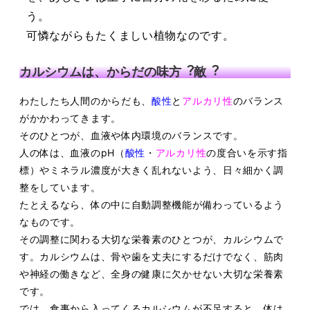
う。
可憐ながらもたくましい植物なのです。
カルシウムは、からだの味⽅︖敵︖
わたしたち⼈間のからだも、
酸性
と
アルカリ性
のバランス
がかかわってきます。
そのひとつが、⾎液や体内環境のバランスです。
⼈の体は、⾎液のpH（
酸性
・
アルカリ性
の度合いを⽰す指
標）やミネラル濃度が⼤きく
乱れないよう、⽇々細かく調
整をしています。
たとえるなら、体の中に⾃動調整機能が備わっているよう
なものです。
その調整に関わる⼤切な栄養素のひとつが、カルシウムで
す。
カルシウムは、骨や⻭を丈夫にするだけでなく、筋⾁
や神経の働きなど、全⾝の健康に⽋
かせない⼤切な栄養素
です。
では、⾷事から⼊ってくるカルシウムが不⾜すると、体は