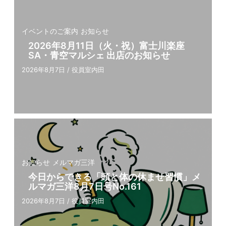
イベントのご案内
お知らせ
2026年8月11日（火・祝）富士川楽座
SA・青空マルシェ 出店のお知らせ
2026年8月7日
/
役員室内田
お知らせ
メルマガ三洋
今⽇からできる「頭と体の休ませ習慣」メ
ルマガ三洋8⽉7⽇号No.161
2026年8月7日
/
役員室内田