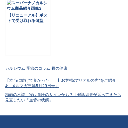
【リニューアル】ポス
トで受け取れる薄型
に︕成分も強化したス
ーパーナノ カルシウム
「メルマガ三洋７⽉3⽇
号」No.156
カルシウム
季節のコラム
骨の健康
【本当に続けて良かった︕︕】お客様の“リアルの声”をご紹介
♪「メルマガ三洋5⽉29⽇号」
梅雨の不調、実は血圧のサインかも？｜健診結果が返ってきたら
見直したい「血管の状態」