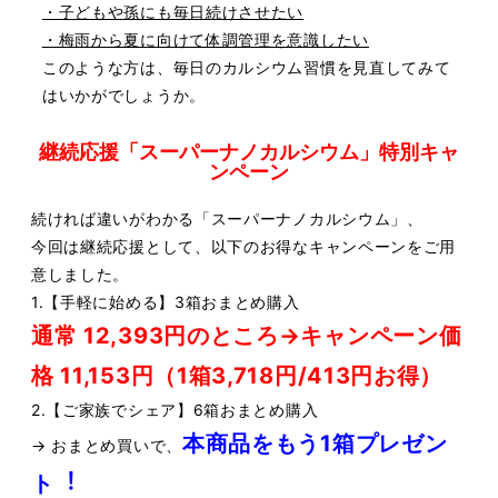
・⼦どもや孫にも毎⽇続けさせたい
・梅⾬から夏に向けて体調管理を意識したい
このような⽅は、毎⽇のカルシウム習慣を⾒直してみて
はいかがでしょうか。
継続応援「スーパーナノカルシウム」特別キャ
ンペーン
続ければ違いがわかる「スーパーナノカルシウム」、
今回は継続応援として、以下のお得なキャンペーンをご⽤
意しました。
1.【⼿軽に始める】3箱おまとめ購⼊
通常 12,393円のところ→キャンペーン価
格 11,153円（1箱3,718円/413円お得）
2.【ご家族でシェア】6箱おまとめ購⼊
本商品をもう1箱プレゼン
→ おまとめ買いで、
ト︕