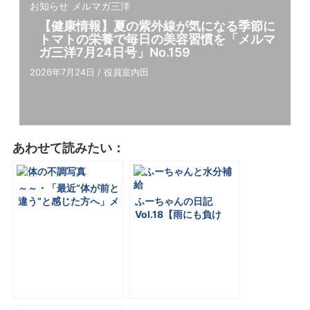
お知らせ
メルマガ三洋
【健康情報】夏の紫外線が気になる季節に
トマトの栄養で毎⽇の美容習慣を「メルマ
ガ三洋7⽉24⽇号」No.159
2026年7月24日
/
役員室内田
あわせて読みたい：
～～・「最近“体が前と
違う”と感じた⽅へ」メ
ふーちゃんの⽇記
ルマガ三洋6⽉19⽇号
Vol.18【⾬にも負け
No.154・～～
ず、暑さにも負けず】
夏を乗り切る体の準備
「メルマガ 三洋７⽉10
⽇号」