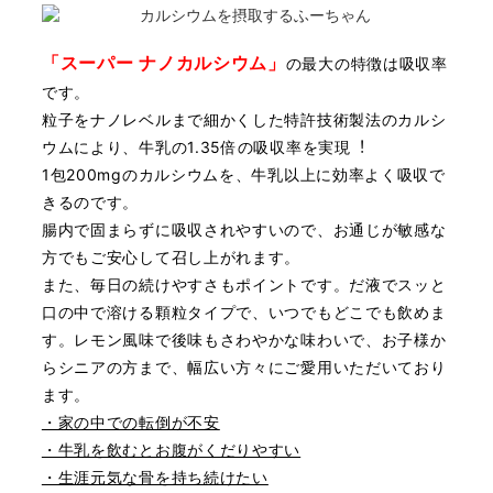
「スーパー ナノカルシウム」
の最⼤の特徴は吸収率
です。
粒⼦をナノレベルまで細かくした特許技術製法のカルシ
ウムにより、⽜乳の1.35倍の吸収
率を実現︕
1包200mgのカルシウムを、⽜乳以上に効率よく吸収で
きるのです。
腸内で固まらずに吸収されやすいので、お通じが敏感な
⽅でもご安⼼して召し上がれま
す。
また、毎⽇の続けやすさもポイントです。
だ液でスッと
⼝の中で溶ける顆粒タイプで、いつでもどこでも飲めま
す。
レモン風味で後味もさわやかな味わいで、お⼦様か
らシニアの⽅まで、幅広い⽅々にご愛
⽤いただいており
ます。
・家の中での転倒が不安
・⽜乳を飲むとお腹がくだりやすい
・⽣涯元気な骨を持ち続けたい