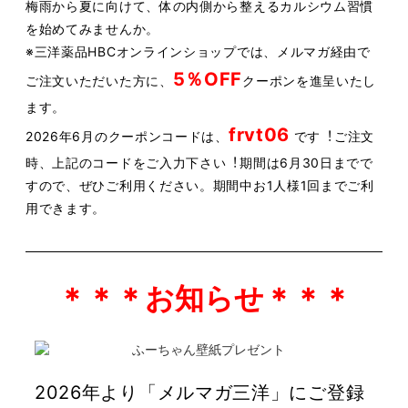
梅⾬から夏に向けて、体の内側から整えるカルシウム習慣
を始めてみませんか。
※三洋薬品HBCオンラインショップでは、メルマガ経由で
5％OFF
ご注⽂いただいた⽅に、
クーポンを進呈いたし
ます。
frvt06
2026年6⽉のクーポンコードは、
です︕
ご注⽂
時、上記のコードをご⼊⼒下さい︕
期間は6⽉30⽇までで
すので、ぜひご利⽤ください。
期間中お1⼈様1回までご利
⽤できます。
＊＊＊お知らせ＊＊＊
2026年より「メルマガ三洋」にご登録