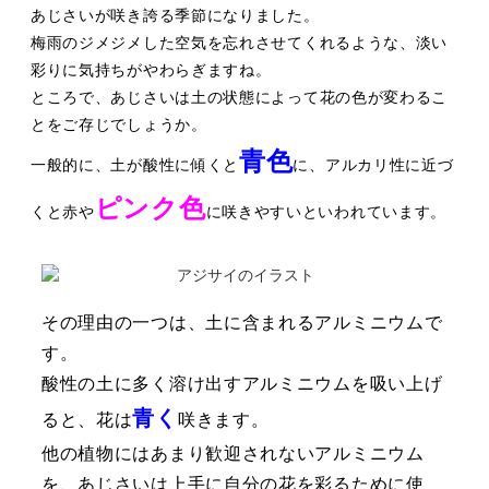
あじさいが咲き誇る季節になりました。
梅⾬のジメジメした空気を忘れさせてくれるような、淡い
彩りに気持ちがやわらぎます
ね。
ところで、あじさいは⼟の状態によって花の⾊が変わるこ
とをご存じでしょうか。
⻘⾊
⼀般的に、⼟が酸性に傾くと
に、アルカリ性に近づ
ピンク⾊
くと⾚や
に咲きやすいと
いわれています。
その理由の⼀つは、⼟に含まれるアルミニ
ウムで
す。
酸性の⼟に多く溶け出すアルミニウムを吸
い上げ
⻘く
ると、花は
咲きます。
他の植物にはあまり歓迎されないアルミニ
ウム
を、あじさいは上⼿に⾃分の花を彩る
ために使