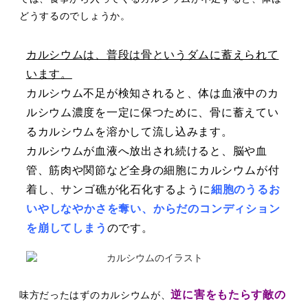
どうするのでしょうか。
カルシウムは、普段は骨というダムに蓄え
られて
います。
カルシウム不⾜が検知されると、
体は⾎液中のカ
ルシウム濃度を⼀定に保つ
ために、骨に蓄えてい
るカルシウムを溶か
して流し込みます。
カルシウムが⾎液へ放出され続けると、
脳
や⾎
管、筋⾁や関節など全⾝
の細胞にカル
シウムが付
着し、サンゴ礁が化⽯
化するよ
うに
細胞のうるお
いやしなやかさを奪い、
からだのコンディション
を崩してしまう
の
です。
逆に害をもたらす敵の
味⽅だったはずのカルシウムが、