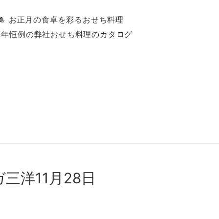
🎍 お正⽉の⾷卓を彩るおせち料理
毎年恒例の弊社おせち料理のカタログ
洋11⽉28⽇