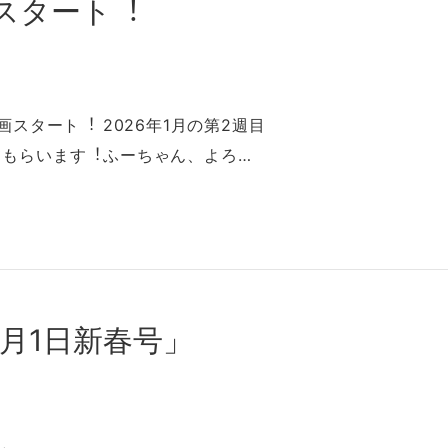
スタート︕
スタート︕ 2026年1⽉の第2週目
てもらいます︕ふーちゃん、よろ…
⽉1⽇新春号」