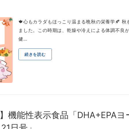
🍁⼼もカラダもほっこり温まる晩秋の栄養学🍂 
ました。この時期は、乾燥や冷えによる体調不良が
健…
続きを読む
】機能性表⽰⾷品「DHA+EPA
⽉21⽇号」