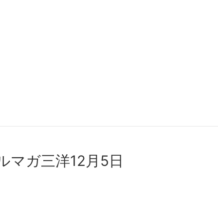
ルマガ三洋12⽉5⽇