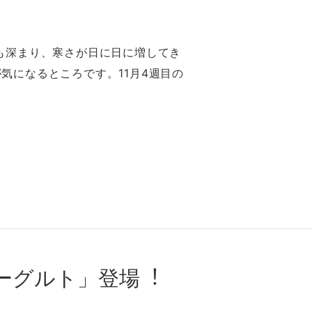
秋も深まり、寒さが⽇に⽇に増してき
気になるところです。11⽉4週目の
ヨーグルト」登場︕