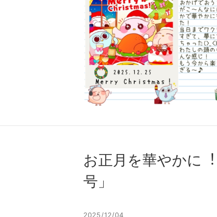
お正⽉を華やかに︕
号」
2025/12/04