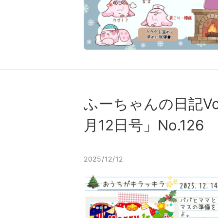
ふーちゃんの⽇記Vo
⽉12⽇号」No.126
2025/12/12