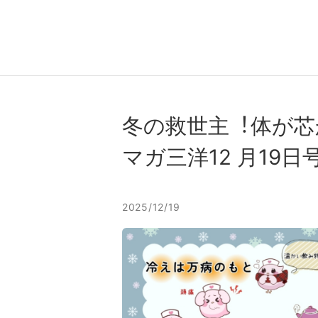
冬の救世主︕体が芯
マガ三洋12 ⽉19⽇号
2025/12/19