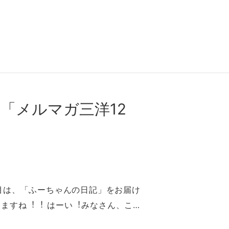
︕「メルマガ三洋12
週目は、「ふーちゃんの⽇記」をお届け
ますね︕︕ はーい︕みなさん、こ…