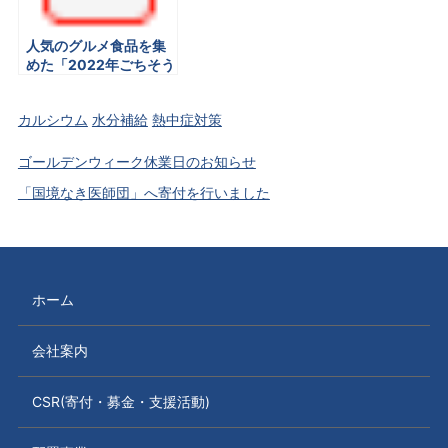
人気のグルメ食品を集
めた「2022年ごちそう
三洋薬品ショッピン
グ」2022年6月23日よ
カルシウム
水分補給
熱中症対策
り販売開始
ゴールデンウィーク休業日のお知らせ
「国境なき医師団」へ寄付を行いました
ホーム
会社案内
CSR(寄付・募金・支援活動)