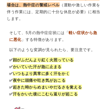
場合は、熱中症の警戒レベル
（運動や激しい作業を
伴う作業には、定期的に十分な休息が必要）に相当
します。
そして、5月の熱中症症状には「
軽い症状から急
に悪化
」する特徴があります。
以下のような変調が見られたら、要注意です。
✅
顔がふだんより紅く火照っている
✅
かいていた汗が急に止まる
✅
いつもより異常に多く汗をかく
✅
夜中に頭痛や吐き気がおこる
✅
起きた時からめまいやだるさを覚える
✅
汗をかいた後にこむら返りが起こる