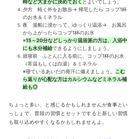
時など大まかに決めておく
とよいでしょう。
夕方 軽く外をお散歩→ 帰宅したら コップ1杯
のお水＆ミネラル
夜 湯船に浸かって、ゆっくり温浴→ お風呂
から上がったらコップ1杯のお水
※
15～20分などしっかり温浴派の方は、入浴中
にも水分補給
できるようにしましょう。
就寝前 ふとんに入る前に、コップ1杯のお水
（常温もしくは白湯）＆ミネラル
※寝ているあいだの発汗に備えましょう。
こむ
ら返りが心配な方はカルシウムなどミネラル補
給も◎
ちょっと多い、と感じるかもしれませんが食事とい
っしょで、普段の習慣とセットですると新しい習慣
も取り込めやすくなるかもしれませんよ。