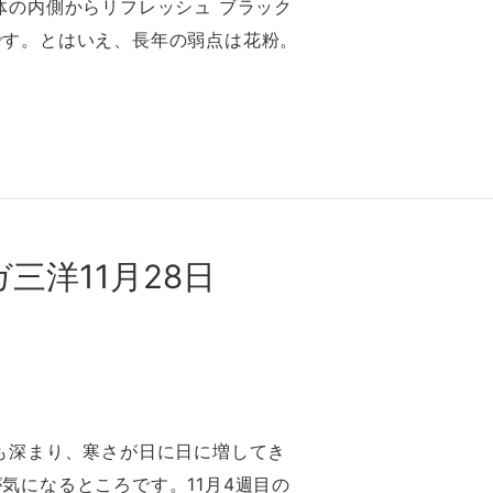
体の内側からリフレッシュ ブラック
です。とはいえ、⻑年の弱点は花粉。
洋11⽉28⽇
秋も深まり、寒さが⽇に⽇に増してき
気になるところです。11⽉4週目の