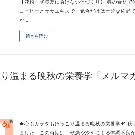
【花粉・寒暖差に負けない体づくり】 春の⾷材で
コーヒーとササエキスで、気合だけは⼗分な佐野
か…
続きを読む
り温まる晩秋の栄養学「メルマガ三
🍁⼼もカラダもほっこり温まる晩秋の栄養学🍂 
ました。この時期は、乾燥や冷えによる体調不良が