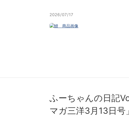
2026/07/17
ふーちゃんの⽇記Vo
マガ三洋3⽉13⽇号」N