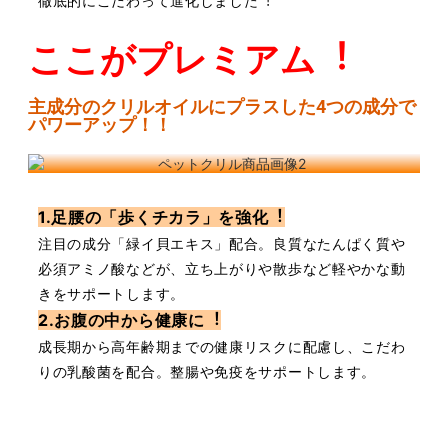
徹底的にこだわって進化しまし
た︕
ここがプレミアム︕
主成分のクリルオイルにプラスした4つの成分で
パワーアップ！！
1.⾜腰の「歩くチカラ」を強化︕
注目の成分「緑イ⾙エキス」配合。
良質なたんぱく質や
必須アミノ酸などが、
⽴ち上がりや散歩など軽やかな動
きをサ
ポートします。
2.お腹の中から健康に︕
成⻑期から⾼年齢期までの健康リスクに配
慮し、こだわ
りの乳酸菌を配合。
整腸や免疫をサポートします。