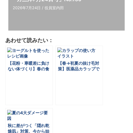
2026年7月24日
/
役員室内田
あわせて読みたい：
【花粉・寒暖差に負け
【春→初夏の抜け⽑対
ない体づくり】春の⾷
策】医薬品カラップで
材で体の内側からリ フ
⽑根からケア 「メルマ
レッシュ「メルマガ三
ガ三洋4⽉17⽇号」
洋2⽉27⽇号」
秋に差がつく「隠れ乾
燥肌」対策、今から始