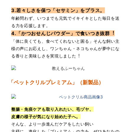
3.若々しさを保つ「セサミン」をプラス。
年齢問わず、いつまでも元気でイキイキとした毎⽇を送
る⼒を応援します。
4.「かつおせんじパウダー」で⾷いつき抜群︕
「体に良くても、⾷べてくれないと困る」そんな飼い主
様の声にお応えし、ワンちゃん・ネコちゃんが夢中にな
る⾹りと美味しさを実現しました︕
「ペットクリルプレミアム」（新製品）
整腸・免疫ケアも取り⼊れたい、⽑ヅヤ、
⽪膚の様⼦が気になり始めた⼦へ。
そんな、より⼀歩進んだケアをしたい飼い
主様に。
進化した「プレミアム」の⼒を、ぜひあな
たの