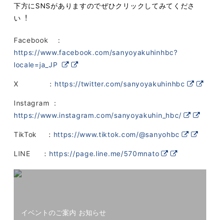
下⽅にSNSがありますのでぜひクリックしてみてくださ
い︕
Facebook
：
https://www.facebook.com/sanyoyakuhinhbc?
locale=ja_JP
X
：
https://twitter.com/sanyoyakuhinhbc
Instagram ：
https://www.instagram.com/sanyoyakuhin_hbc/
TikTok ：
https://www.tiktok.com/@sanyohbc
LINE ：
https://page.line.me/570mnato
イベントのご案内
お知らせ