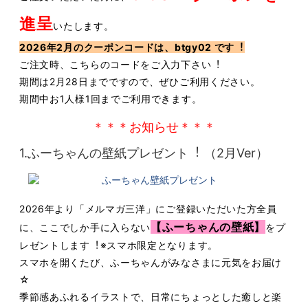
進呈
いたします。
2026年2⽉のクーポンコードは、btgy02 です︕
ご注⽂時、こちらのコードをご⼊⼒下さい︕
期間は2⽉28⽇までですので、ぜひご利⽤ください。
期間中お1⼈様1回までご利⽤できます。
＊＊＊お知らせ＊＊＊
1.ふーちゃんの壁紙プレゼント︕ （2⽉Ver）
2026年より「メルマガ三洋」にご登録いただいた⽅全員
【ふーちゃんの壁紙】
に、ここでしか⼿に⼊らない
をプ
レゼントします︕※スマホ限定となります。
スマホを開くたび、ふーちゃんがみなさまに元気をお届け
☆
季節感あふれるイラストで、⽇常にちょっとした癒しと楽