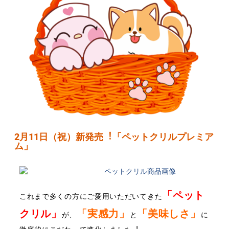
2⽉11⽇（祝）新発売︕「ペットクリルプレミア
ム」
「ペット
これまで多くの⽅にご愛⽤いただいてきた
クリル」
「実感⼒」
「美味
しさ」
が、
と
に