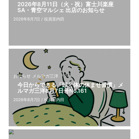
2026年8月11日（火・祝）富士川楽座
SA・青空マルシェ 出店のお知らせ
2026年8月7日
/
役員室内田
お知らせ
メルマガ三洋
今⽇からできる「頭と体の休ませ習慣」メ
ルマガ三洋8⽉7⽇号No.161
2026年8月7日
/
役員室内田