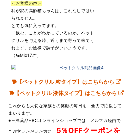
＜お客様の声＞
我が家の⾼齢猫ちゃんは、これなしではい
られません。
とても気に⼊ってます。
「飲む」ことがわかっているのか、ペット
クリルを与える時、近くまで寄って来てく
れます。
お陰様で調⼦がいいようです。
（猫Mix17才）
🐕【ペットクリル 粒タイプ】はこちらから
🐕【ペットクリル 液体タイプ】はこちらから
これからも⼤切な家族との笑顔の毎⽇を、全⼒で応援して
まいります。
※三洋薬品HBCオンラインショップでは、メルマガ経由で
5％OFFクーポンを
ご注⽂いただいた⽅に、