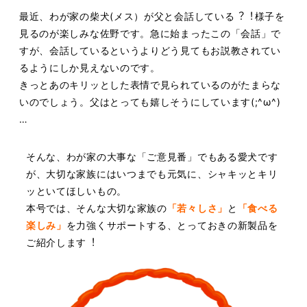
最近、わが家の柴⽝(メス）が⽗と会話している︖︕様⼦を
⾒るのが楽しみな佐野です。
急に始まったこの「会話」で
すが、会話しているというよりどう⾒てもお説教されてい
る
ようにしか⾒えないのです。
きっとあのキリッとした表情で⾒られているのがたまらな
いのでしょう。
⽗はとっても嬉しそうにしています(;^ω^)
…
そんな、わが家の⼤事な「ご意⾒番」でもある愛⽝です
が、⼤切な家族にはいつまでも元
気に、シャキッとキリ
ッといてほしいもの。
本号では、そんな⼤切な家族の
「若々しさ」
と
「⾷べる
楽しみ」
を⼒強くサポートする、
とっておきの新製品を
ご紹介します︕