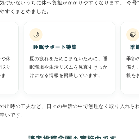
気づかないうちに体へ負担がかかりやすくなります。 今号
やすくまとめました。
🌙
🍃
睡眠サポート特集
季
給や休
夏の疲れをためこまないために、睡
季節
で取り
眠環境や生活リズムを見直すきっか
備え
いま
けになる情報を掲載しています。
報を
外出時の工夫など、日々の生活の中で無理なく取り入れら
幸いです。
読者投稿企画も実施中です